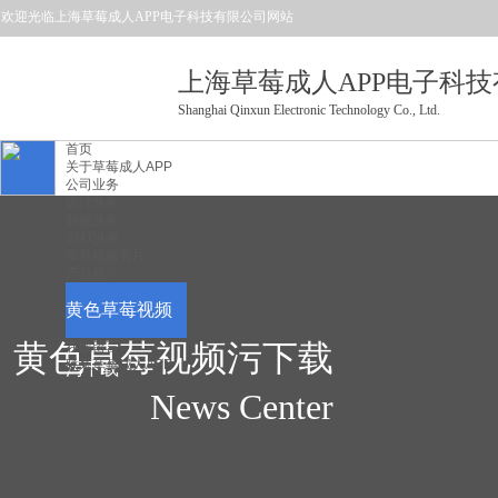
欢迎光临上海草莓成人APP电子科技有限公司
网站
上海草莓成人APP电子科
Shanghai Qinxun Electronic Technology Co., Ltd.
首页
关于草莓成人APP
公司业务
设计业务
制板业务
SMT业务
草莓视频看片
产品展示
黄色草莓视频
黄色草莓视频污下载
在线留言
联系草莓成人APP
污下载
News Center