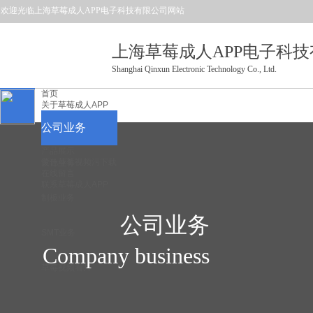
欢迎光临上海草莓成人APP电子科技有限公司
网站
上海草莓成人APP电子科
Shanghai Qinxun Electronic Technology Co., Ltd.
首页
关于草莓成人APP
公司业务
产品展示
黄色草莓视频污下载
设计业务
在线留言
联系草莓成人APP
制板业务
公司业务
SMT业务
Company business
草莓视频看片