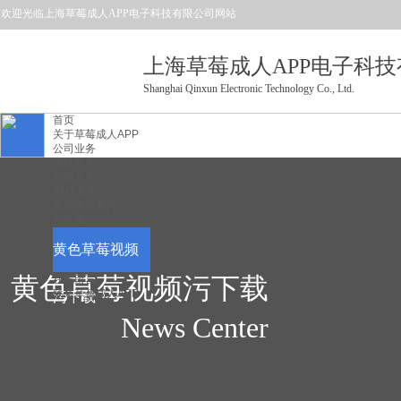
欢迎光临上海草莓成人APP电子科技有限公司
网站
上海草莓成人APP电子科
Shanghai Qinxun Electronic Technology Co., Ltd.
首页
关于草莓成人APP
公司业务
设计业务
制板业务
SMT业务
草莓视频看片
产品展示
黄色草莓视频
黄色草莓视频污下载
在线留言
联系草莓成人APP
污下载
News Center