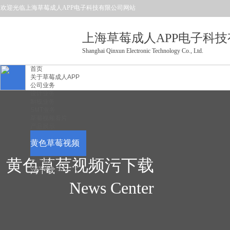
欢迎光临上海草莓成人APP电子科技有限公司
网站
上海草莓成人APP电子科
Shanghai Qinxun Electronic Technology Co., Ltd.
首页
关于草莓成人APP
公司业务
设计业务
制板业务
SMT业务
草莓视频看片
产品展示
黄色草莓视频
黄色草莓视频污下载
在线留言
联系草莓成人APP
污下载
News Center